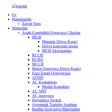
Ev
Haqqımızda
Zavod Turu
Məhsullar
Aşağı Gərginlikli Qoruyucu Cihazlar
MCB
Miniatür Dövrə Kəsici
Dövrə kəsicisini qoşun
MCB Aksesuarları
RCCB
RCBO
MCCB
Motor Qoruyucu Dövrə Kəsici
Faza Zərəri Qoruyucusu
AFDD
AC Kontaktoru
Modul Kontaktor
AC SPD
AC qoruyucu
Dəyişdirici Switch
Avtomatik Transfer Anahtarı
BusBar İzolyasiya Materialları