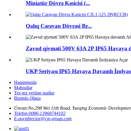
Miniatür Dövrə Kəsicisi (...
Qalıq Cərəyan Dövrəsi Br...
Zavod qiyməti 500V 63A 2P IP65 Havaya d
UKP Seriyası IP65 Havaya Davamlı İzolyas
Haqqımızda
Məhsullar
Tez-tez verilən suallar
Bizimlə Əlaqə
Ünvan:
No.298 Wei 11th Road, Yueqing Economic Developmen
Telefon:
0086-13968744102
E-poçt
director@cje-group.com