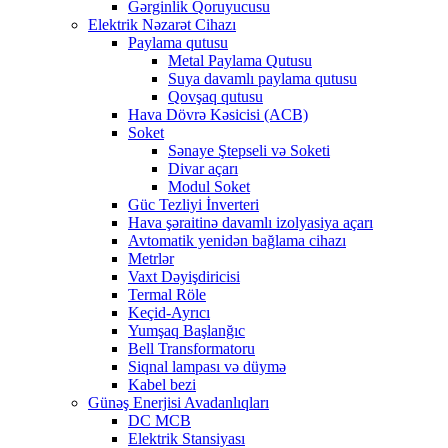
Gərginlik Qoruyucusu
Elektrik Nəzarət Cihazı
Paylama qutusu
Metal Paylama Qutusu
Suya davamlı paylama qutusu
Qovşaq qutusu
Hava Dövrə Kəsicisi (ACB)
Soket
Sənaye Ştepseli və Soketi
Divar açarı
Modul Soket
Güc Tezliyi İnverteri
Hava şəraitinə davamlı izolyasiya açarı
Avtomatik yenidən bağlama cihazı
Metrlər
Vaxt Dəyişdiricisi
Termal Röle
Keçid-Ayrıcı
Yumşaq Başlanğıc
Bell Transformatoru
Siqnal lampası və düymə
Kabel bezi
Günəş Enerjisi Avadanlıqları
DC MCB
Elektrik Stansiyası