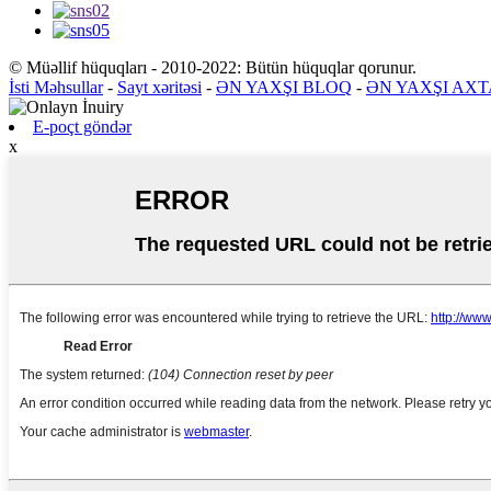
© Müəllif hüquqları - 2010-2022: Bütün hüquqlar qorunur.
İsti Məhsullar
-
Sayt xəritəsi
-
ƏN YAXŞI BLOQ
-
ƏN YAXŞI AXT
E-poçt göndər
x