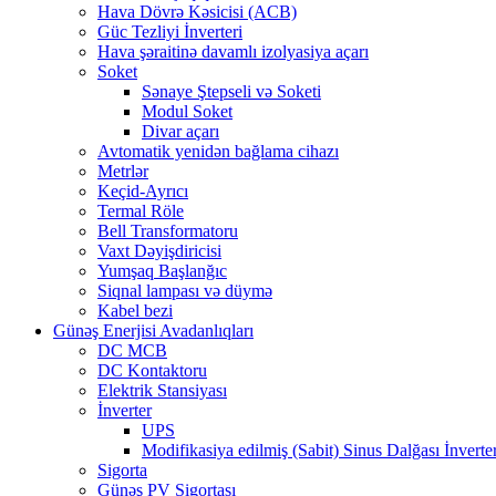
Hava Dövrə Kəsicisi (ACB)
Güc Tezliyi İnverteri
Hava şəraitinə davamlı izolyasiya açarı
Soket
Sənaye Ştepseli və Soketi
Modul Soket
Divar açarı
Avtomatik yenidən bağlama cihazı
Metrlər
Keçid-Ayrıcı
Termal Röle
Bell Transformatoru
Vaxt Dəyişdiricisi
Yumşaq Başlanğıc
Siqnal lampası və düymə
Kabel bezi
Günəş Enerjisi Avadanlıqları
DC MCB
DC Kontaktoru
Elektrik Stansiyası
İnverter
UPS
Modifikasiya edilmiş (Sabit) Sinus Dalğası İnverter
Sigorta
Günəş PV Sigortası