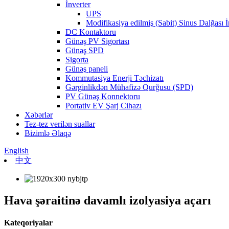
İnverter
UPS
Modifikasiya edilmiş (Sabit) Sinus Dalğası İ
DC Kontaktoru
Günəş PV Sigortası
Günəş SPD
Sigorta
Günəş paneli
Kommutasiya Enerji Təchizatı
Gərginlikdən Mühafizə Qurğusu (SPD)
PV Günəş Konnektoru
Portativ EV Şarj Cihazı
Xəbərlər
Tez-tez verilən suallar
Bizimlə Əlaqə
English
中文
Hava şəraitinə davamlı izolyasiya açarı
Kateqoriyalar