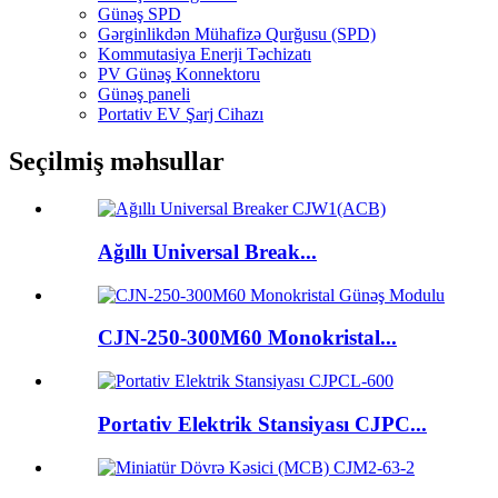
Günəş SPD
Gərginlikdən Mühafizə Qurğusu (SPD)
Kommutasiya Enerji Təchizatı
PV Günəş Konnektoru
Günəş paneli
Portativ EV Şarj Cihazı
Seçilmiş məhsullar
Ağıllı Universal Break...
CJN-250-300M60 Monokristal...
Portativ Elektrik Stansiyası CJPC...