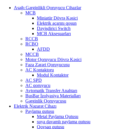
Aşağı Gərginlikli Qoruyucu Cihazlar
MCB
Miniatür Dövrə Kəsici
Elektrik açarını qoşun
Dəyişdirici Switch
MCB Aksesuarları
RCCB
RCBO
AFDD
MCCB
Motor Qoruyucu Dövrə Kəsici
Faza Zərəri Qoruyucusu
AC Kontaktoru
Modul Kontaktor
AC SPD
AC qoruyucu
Avtomatik Transfer Anahtarı
BusBar İzolyasiya Materialları
Gərginlik Qoruyucusu
Elektrik Nəzarət Cihazı
Paylama qutusu
Metal Paylama Qutusu
suya davamlı paylama qutusu
Qovşaq qutusu