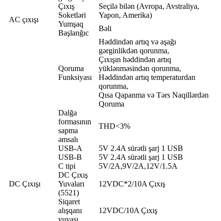
Çıxış
Seçilə bilən (Avropa, Avstraliya,
Soketləri
Yapon, Amerika)
AC çıxışı
Yumşaq
Bəli
Başlanğıc
Həddindən artıq və aşağı
gərginlikdən qorunma,
Çıxışın həddindən artıq
Qoruma
yüklənməsindən qorunma,
Funksiyası
Həddindən artıq temperaturdan
qorunma,
Qısa Qapanma və Tərs Naqillərdən
Qoruma
Dalğa
formasının
THD<3%
sapma
əmsalı
USB-A
5V 2.4A sürətli şarj 1 USB
USB-B
5V 2.4A sürətli şarj 1 USB
C tipi
5V/2A,9V/2A,12V/1.5A
DC Çıxış
DC Çıxışı
Yuvaları
12VDC*2/10A Çıxış
(5521)
Siqaret
alışqanı
12VDC/10A Çıxış
yuvası