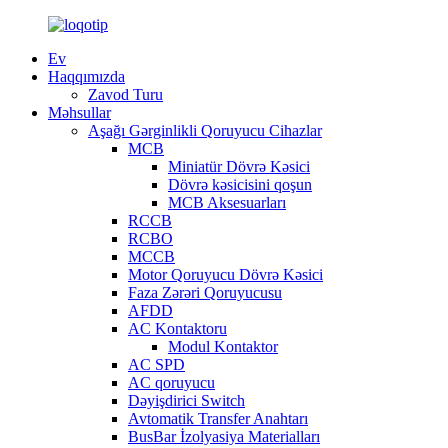
Ev
Haqqımızda
Zavod Turu
Məhsullar
Aşağı Gərginlikli Qoruyucu Cihazlar
MCB
Miniatür Dövrə Kəsici
Dövrə kəsicisini qoşun
MCB Aksesuarları
RCCB
RCBO
MCCB
Motor Qoruyucu Dövrə Kəsici
Faza Zərəri Qoruyucusu
AFDD
AC Kontaktoru
Modul Kontaktor
AC SPD
AC qoruyucu
Dəyişdirici Switch
Avtomatik Transfer Anahtarı
BusBar İzolyasiya Materialları