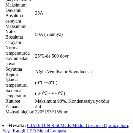
Maksimum
Davamlı
25A
Boşaltma
cərəyanı
Maksimum
Nəbz
50A (5 saniyə)
Boşaltma
cərəyanı
Normal
temperaturda
25℃-də 500 dövr
dövran edən
həyat
Soyutma
Ağıllı Ventilyator Soyuducusu
Rejimi
İşləmə
(0℃+60℃)
temperaturu
Saxlama
(-20℃~ +70℃)
temperaturu
Rütubət
Maksimum 90%, Kondensasiya yoxdur
Zəmanət
2 il
Məhsul ölçüləri
220*195*155mm
Əvvəlki:
CJA16 DIN Rail MCB Modul Göstərici Qırmızı, Sarı,
Yaşıl Rəngli LED Siqnal Lampası