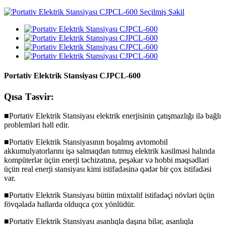
Portativ Elektrik Stansiyası CJPCL-600
Qısa Təsvir:
■Portativ Elektrik Stansiyası elektrik enerjisinin çatışmazlığı ilə bağlı
problemləri həll edir.
■Portativ Elektrik Stansiyasının boşalmış avtomobil
akkumulyatorlarını işə salmaqdan tutmuş elektrik kəsilməsi halında
kompüterlər üçün enerji təchizatına, peşəkar və hobbi məqsədləri
üçün real enerji stansiyası kimi istifadəsinə qədər bir çox istifadəsi
var.
■Portativ Elektrik Stansiyası bütün müxtəlif istifadəçi növləri üçün
fövqəladə hallarda olduqca çox yönlüdür.
■Portativ Elektrik Stansiyası asanlıqla daşına bilər, asanlıqla