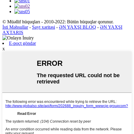
© Müəllif hüquqları - 2010-2022: Bütün hüquqlar qorunur.
İsti Məhsullar
-
Sayt xəritəsi
-
ƏN YAXŞI BLOQ
-
ƏN YAXŞI
AXTARIŞ
E-poçt göndər
x