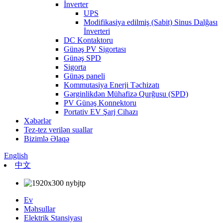
İnverter
UPS
Modifikasiya edilmiş (Sabit) Sinus Dalğası
İnverteri
DC Kontaktoru
Günəş PV Sigortası
Günəş SPD
Sigorta
Günəş paneli
Kommutasiya Enerji Təchizatı
Gərginlikdən Mühafizə Qurğusu (SPD)
PV Günəş Konnektoru
Portativ EV Şarj Cihazı
Xəbərlər
Tez-tez verilən suallar
Bizimlə Əlaqə
English
中文
Ev
Məhsullar
Elektrik Stansiyası