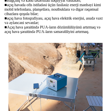
■Bağçılıq və kənd təsərrüfatı nəqliyyat vasitələri;
■açıq havada ofis istifadəsi üçün fasiləsiz enerji mənbəyi kimi
mobil telefonlara, planşetlərə, noutbuklara və digər rəqəmsal
cihazlara qoşula bilər;
■açıq hava fotoqrafiyası, açıq hava elektrik enerjisi, asudə vaxt
və əyləncəni sevənlər;
■Açıq hava şəraitində PUA-ların dözümlülüyünü artırmaq və
açıq hava şəraitində PUA-ların səmərəliliyini artırmaq.