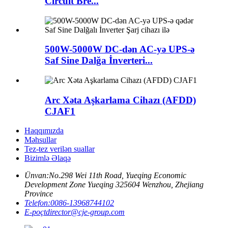
Circuit Bre...
500W-5000W DC-dən AC-yə UPS-ə
Saf Sine Dalğa İnverteri...
Arc Xəta Aşkarlama Cihazı (AFDD)
CJAF1
Haqqımızda
Məhsullar
Tez-tez verilən suallar
Bizimlə Əlaqə
Ünvan:
No.298 Wei 11th Road, Yueqing Economic
Development Zone Yueqing 325604 Wenzhou, Zhejiang
Province
Telefon:
0086-13968744102
E-poçt
director@cje-group.com