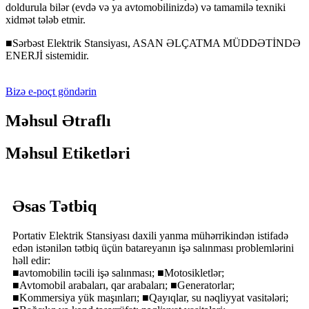
doldurula bilər (evdə və ya avtomobilinizdə) və tamamilə texniki
xidmət tələb etmir.
■Sərbəst Elektrik Stansiyası, ASAN ƏLÇATMA MÜDDƏTİNDƏ
ENERJİ sistemidir.
Bizə e-poçt göndərin
Məhsul Ətraflı
Məhsul Etiketləri
Əsas Tətbiq
Portativ Elektrik Stansiyası daxili yanma mühərrikindən istifadə
edən istənilən tətbiq üçün batareyanın işə salınması problemlərini
həll edir:
■avtomobilin təcili işə salınması; ■Motosikletlər;
■Avtomobil arabaları, qar arabaları; ■Generatorlar;
■Kommersiya yük maşınları; ■Qayıqlar, su nəqliyyat vasitələri;