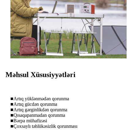
Məhsul Xüsusiyyətləri
■Artıq yüklənmədən qorunma
■Artıq gücdən qorunma
■Artıq gərginlikdən qorunma
■Qısaqapanmadan qorunma
■Bərpa mühafizəsi
■Çoxsaylı təhlükəsizlik qorunması