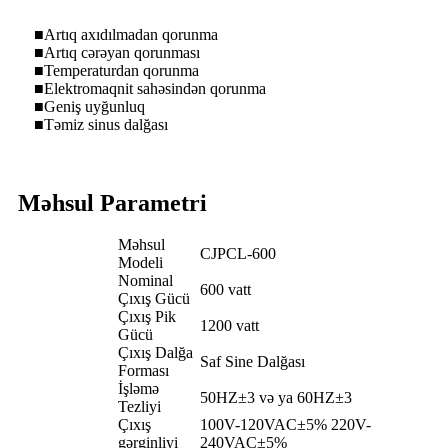
■Artıq axıdılmadan qorunma
■Artıq cərəyan qorunması
■Temperaturdan qorunma
■Elektromaqnit sahəsindən qorunma
■Geniş uyğunluq
■Təmiz sinus dalğası
Məhsul Parametri
Məhsul
CJPCL-600
Modeli
Nominal
600 vatt
Çıxış Gücü
Çıxış Pik
1200 vatt
Gücü
Çıxış Dalğa
Saf Sine Dalğası
Forması
İşləmə
50HZ±3 və ya 60HZ±3
Tezliyi
Çıxış
100V-120VAC±5% 220V-
gərginliyi
240VAC±5%