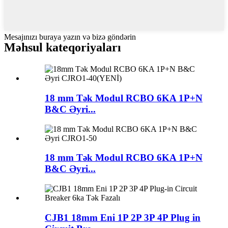
Mesajınızı buraya yazın və bizə göndərin
Məhsul kateqoriyaları
18 mm Tək Modul RCBO 6KA 1P+N
B&C Əyri...
18 mm Tək Modul RCBO 6KA 1P+N
B&C Əyri...
CJB1 18mm Eni 1P 2P 3P 4P Plug in