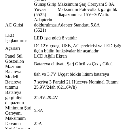
Günəş Giriş
Maksimum Şarj Cərəyanı 5.8A,
Yuvası
Maksimum Fotovoltaik gərginlik
(5525)
diapazonu isə 15V~30V-dir.
Adapterin
AC Girişi
doldurulması
Adapter Standartı 5.8A
(5521)
LED
LED işıq gücü 8 vattdır
İşıqlandırma
DC12V çıxışı, USB, AC çeviricisi və LED işığı
Açarları
üçün bütün funksiyalar bir açarladır
Panel Stil
LCD Ağıllı Ekran
Göstərilən
Batareya ehtiyatı, Şarj Gücü və Çıxış Gücü
Məzmun
Batareya
8ah və 3.7V Üçqat bloklu litium batareya
Modeli
Batareya
7 seriya 3 Paralel 21 Hüceyrə Nominal Tutum:
tutumu
25.9V/24ah (621.6Wh)
Batareya
gərginliyi
25.9V-29.4V
diapazonu
Minimum Şarj
5.8A
Cərəyanı
Maksimum
Davamlı
25A
Şarj Cərəyanı