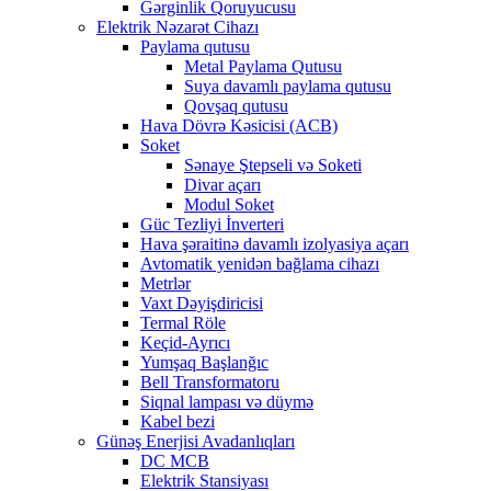
Gərginlik Qoruyucusu
Elektrik Nəzarət Cihazı
Paylama qutusu
Metal Paylama Qutusu
Suya davamlı paylama qutusu
Qovşaq qutusu
Hava Dövrə Kəsicisi (ACB)
Soket
Sənaye Ştepseli və Soketi
Divar açarı
Modul Soket
Güc Tezliyi İnverteri
Hava şəraitinə davamlı izolyasiya açarı
Avtomatik yenidən bağlama cihazı
Metrlər
Vaxt Dəyişdiricisi
Termal Röle
Keçid-Ayrıcı
Yumşaq Başlanğıc
Bell Transformatoru
Siqnal lampası və düymə
Kabel bezi
Günəş Enerjisi Avadanlıqları
DC MCB
Elektrik Stansiyası