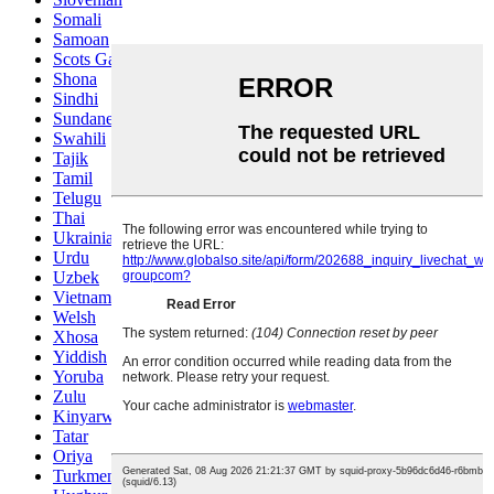
Somali
Samoan
Scots Gaelic
Shona
Sindhi
Sundanese
Swahili
Tajik
Tamil
Telugu
Thai
Ukrainian
Urdu
Uzbek
Vietnamese
Welsh
Xhosa
Yiddish
Yoruba
Zulu
Kinyarwanda
Tatar
Oriya
Turkmen