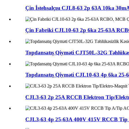
Çin İstehsalçısı CJL8-63 2p 63A 10ka 30
Çin Fabriki CJL10-63 2p 6ka 25-63A RCB
Topdansatış Qiyməti CJT50L-32G Təhlükəsiz
Topdansatış Qiyməti CJL10-63 4p 6ka 25
CJL3-63 2p 25A RCCB Elektron Tip/Elektr
CJL3-63 4p 25-63A 400V 415V RCCB Tip A