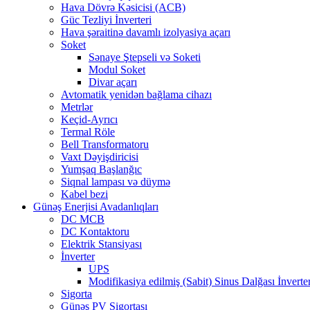
Hava Dövrə Kəsicisi (ACB)
Güc Tezliyi İnverteri
Hava şəraitinə davamlı izolyasiya açarı
Soket
Sənaye Ştepseli və Soketi
Modul Soket
Divar açarı
Avtomatik yenidən bağlama cihazı
Metrlər
Keçid-Ayrıcı
Termal Röle
Bell Transformatoru
Vaxt Dəyişdiricisi
Yumşaq Başlanğıc
Siqnal lampası və düymə
Kabel bezi
Günəş Enerjisi Avadanlıqları
DC MCB
DC Kontaktoru
Elektrik Stansiyası
İnverter
UPS
Modifikasiya edilmiş (Sabit) Sinus Dalğası İnverter
Sigorta
Günəş PV Sigortası