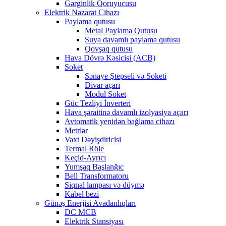
Gərginlik Qoruyucusu
Elektrik Nəzarət Cihazı
Paylama qutusu
Metal Paylama Qutusu
Suya davamlı paylama qutusu
Qovşaq qutusu
Hava Dövrə Kəsicisi (ACB)
Soket
Sənaye Ştepseli və Soketi
Divar açarı
Modul Soket
Güc Tezliyi İnverteri
Hava şəraitinə davamlı izolyasiya açarı
Avtomatik yenidən bağlama cihazı
Metrlər
Vaxt Dəyişdiricisi
Termal Röle
Keçid-Ayrıcı
Yumşaq Başlanğıc
Bell Transformatoru
Siqnal lampası və düymə
Kabel bezi
Günəş Enerjisi Avadanlıqları
DC MCB
Elektrik Stansiyası