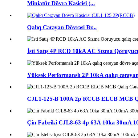
Miniatür Dövrə Kəsicisi (...
Qalıq Cərəyan Dövrəsi Br...
İsti Satış 4P RCD 10kA AC Sızma Qoruyucu
Yüksək Performanslı 2P 10kA qalıq cər
CJL1-125-B 100A 2p RCCB ELCB MCB Qal
Çin Fabriki CJL8-63 4p 63A 10ka 30mA 1