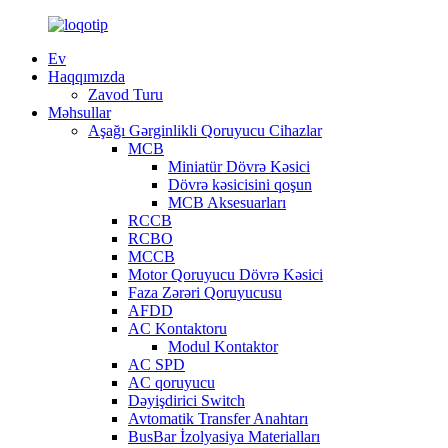
Ev
Haqqımızda
Zavod Turu
Məhsullar
Aşağı Gərginlikli Qoruyucu Cihazlar
MCB
Miniatür Dövrə Kəsici
Dövrə kəsicisini qoşun
MCB Aksesuarları
RCCB
RCBO
MCCB
Motor Qoruyucu Dövrə Kəsici
Faza Zərəri Qoruyucusu
AFDD
AC Kontaktoru
Modul Kontaktor
AC SPD
AC qoruyucu
Dəyişdirici Switch
Avtomatik Transfer Anahtarı
BusBar İzolyasiya Materialları