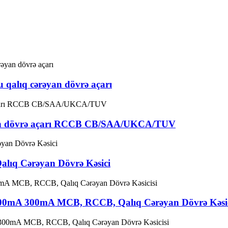
 qalıq cərəyan dövrə açarı
əyan dövrə açarı RCCB CB/SAA/UKCA/TUV
ıq Cərəyan Dövrə Kəsici
00mA 300mA MCB, RCCB, Qalıq Cərəyan Dövrə Kəsic