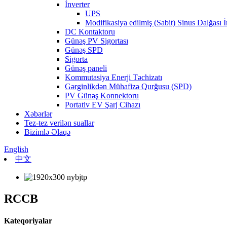
İnverter
UPS
Modifikasiya edilmiş (Sabit) Sinus Dalğası İ
DC Kontaktoru
Günəş PV Sigortası
Günəş SPD
Sigorta
Günəş paneli
Kommutasiya Enerji Təchizatı
Gərginlikdən Mühafizə Qurğusu (SPD)
PV Günəş Konnektoru
Portativ EV Şarj Cihazı
Xəbərlər
Tez-tez verilən suallar
Bizimlə Əlaqə
English
中文
RCCB
Kateqoriyalar