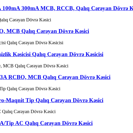
mA 100mA 300mA MCB, RCCB, Qalıq Cərəyan Dövrə Kə
O, MCB Qalıq Cərəyan Dövrə Kəsici
lik Kəsicisi Qalıq Cərəyan Dövrə Kəsicisi
-63A RCBO, MCB Qalıq Cərəyan Dövrə Kəsici
o-Maqnit Tip Qalıq Cərəyan Dövrə Kəsici
/Tip AC Qalıq Cərəyan Dövrə Kəsici