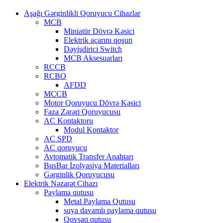
Aşağı Gərginlikli Qoruyucu Cihazlar
MCB
Miniatür Dövrə Kəsici
Elektrik açarını qoşun
Dəyişdirici Switch
MCB Aksesuarları
RCCB
RCBO
AFDD
MCCB
Motor Qoruyucu Dövrə Kəsici
Faza Zərəri Qoruyucusu
AC Kontaktoru
Modul Kontaktor
AC SPD
AC qoruyucu
Avtomatik Transfer Anahtarı
BusBar İzolyasiya Materialları
Gərginlik Qoruyucusu
Elektrik Nəzarət Cihazı
Paylama qutusu
Metal Paylama Qutusu
suya davamlı paylama qutusu
Qovşaq qutusu