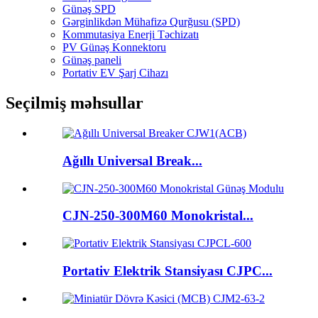
Günəş SPD
Gərginlikdən Mühafizə Qurğusu (SPD)
Kommutasiya Enerji Təchizatı
PV Günəş Konnektoru
Günəş paneli
Portativ EV Şarj Cihazı
Seçilmiş məhsullar
Ağıllı Universal Break...
CJN-250-300M60 Monokristal...
Portativ Elektrik Stansiyası CJPC...