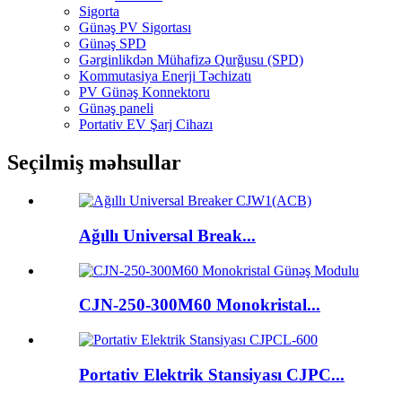
Sigorta
Günəş PV Sigortası
Günəş SPD
Gərginlikdən Mühafizə Qurğusu (SPD)
Kommutasiya Enerji Təchizatı
PV Günəş Konnektoru
Günəş paneli
Portativ EV Şarj Cihazı
Seçilmiş məhsullar
Ağıllı Universal Break...
CJN-250-300M60 Monokristal...
Portativ Elektrik Stansiyası CJPC...