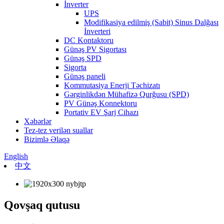
İnverter
UPS
Modifikasiya edilmiş (Sabit) Sinus Dalğası
İnverteri
DC Kontaktoru
Günəş PV Sigortası
Günəş SPD
Sigorta
Günəş paneli
Kommutasiya Enerji Təchizatı
Gərginlikdən Mühafizə Qurğusu (SPD)
PV Günəş Konnektoru
Portativ EV Şarj Cihazı
Xəbərlər
Tez-tez verilən suallar
Bizimlə Əlaqə
English
中文
Qovşaq qutusu