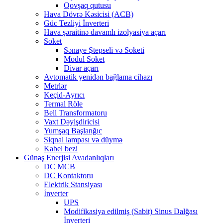
Qovşaq qutusu
Hava Dövrə Kəsicisi (ACB)
Güc Tezliyi İnverteri
Hava şəraitinə davamlı izolyasiya açarı
Soket
Sənaye Ştepseli və Soketi
Modul Soket
Divar açarı
Avtomatik yenidən bağlama cihazı
Metrlər
Keçid-Ayrıcı
Termal Röle
Bell Transformatoru
Vaxt Dəyişdiricisi
Yumşaq Başlanğıc
Siqnal lampası və düymə
Kabel bezi
Günəş Enerjisi Avadanlıqları
DC MCB
DC Kontaktoru
Elektrik Stansiyası
İnverter
UPS
Modifikasiya edilmiş (Sabit) Sinus Dalğası
İnverteri