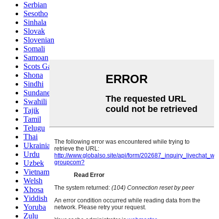
Serbian
Sesotho
Sinhala
Slovak
Slovenian
Somali
Samoan
Scots Gaelic
Shona
Sindhi
Sundanese
Swahili
Tajik
Tamil
Telugu
Thai
Ukrainian
Urdu
Uzbek
Vietnamese
Welsh
Xhosa
Yiddish
Yoruba
Zulu