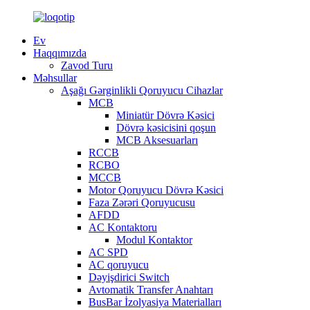
Ev
Haqqımızda
Zavod Turu
Məhsullar
Aşağı Gərginlikli Qoruyucu Cihazlar
MCB
Miniatür Dövrə Kəsici
Dövrə kəsicisini qoşun
MCB Aksesuarları
RCCB
RCBO
MCCB
Motor Qoruyucu Dövrə Kəsici
Faza Zərəri Qoruyucusu
AFDD
AC Kontaktoru
Modul Kontaktor
AC SPD
AC qoruyucu
Dəyişdirici Switch
Avtomatik Transfer Anahtarı
BusBar İzolyasiya Materialları