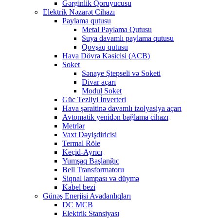
Gərginlik Qoruyucusu
Elektrik Nəzarət Cihazı
Paylama qutusu
Metal Paylama Qutusu
Suya davamlı paylama qutusu
Qovşaq qutusu
Hava Dövrə Kəsicisi (ACB)
Soket
Sənaye Ştepseli və Soketi
Divar açarı
Modul Soket
Güc Tezliyi İnverteri
Hava şəraitinə davamlı izolyasiya açarı
Avtomatik yenidən bağlama cihazı
Metrlər
Vaxt Dəyişdiricisi
Termal Röle
Keçid-Ayrıcı
Yumşaq Başlanğıc
Bell Transformatoru
Siqnal lampası və düymə
Kabel bezi
Günəş Enerjisi Avadanlıqları
DC MCB
Elektrik Stansiyası