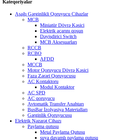
Kateqoriyalar
Aşağı Gərginlikli Qoruyucu Cihazlar
MCB
Miniatür Dövrə Kəsici
Elektrik açarını qoşun
Dəyişdirici Switch
MCB Aksesuarları
RCCB
RCBO
AFDD
MCCB
Motor Qoruyucu Dövrə Kəsici
Faza Zərəri Qoruyucusu
AC Kontaktoru
Modul Kontaktor
AC SPD
AC qoruyucu
Avtomatik Transfer Anahtarı
BusBar İzolyasiya Materialları
Gərginlik Qoruyucusu
Elektrik Nəzarət Cihazı
Paylama qutusu
Metal Paylama Qutusu
suya davamlı paylama qutusu