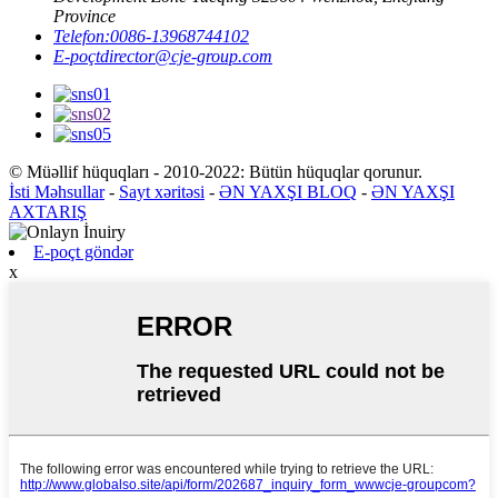
Province
Telefon:
0086-13968744102
E-poçt
director@cje-group.com
© Müəllif hüquqları - 2010-2022: Bütün hüquqlar qorunur.
İsti Məhsullar
-
Sayt xəritəsi
-
ƏN YAXŞI BLOQ
-
ƏN YAXŞI
AXTARIŞ
E-poçt göndər
x