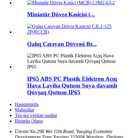
Miniatür Dövrə Kəsicisi (...
Qalıq Cərəyan Dövrəsi Br...
IP65 ABS PC Plastik Elektron Açıq
Hava Layihə Qutusu Suya davamlı
Qovşaq Qutusu IP65
Haqqımızda
Məhsullar
Tez-tez verilən suallar
Bizimlə Əlaqə
Ünvan:
No.298 Wei 11th Road, Yueqing Economic
Development Zone Yueqing 325604 Wenzhou, Zhejiang