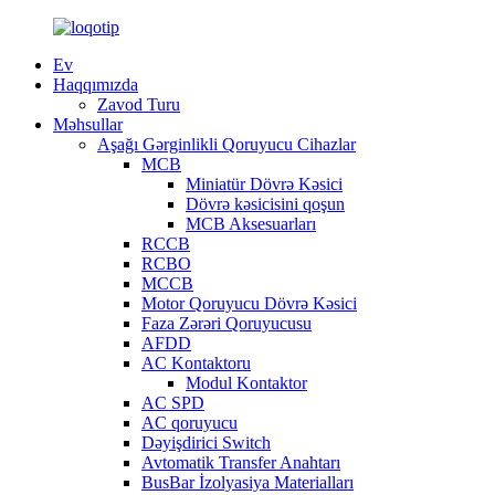
Ev
Haqqımızda
Zavod Turu
Məhsullar
Aşağı Gərginlikli Qoruyucu Cihazlar
MCB
Miniatür Dövrə Kəsici
Dövrə kəsicisini qoşun
MCB Aksesuarları
RCCB
RCBO
MCCB
Motor Qoruyucu Dövrə Kəsici
Faza Zərəri Qoruyucusu
AFDD
AC Kontaktoru
Modul Kontaktor
AC SPD
AC qoruyucu
Dəyişdirici Switch
Avtomatik Transfer Anahtarı
BusBar İzolyasiya Materialları