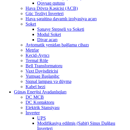
Qovşaq qutusu
Hava Dövrə Kəsicisi (ACB)
Güc Tezliyi İnverteri
Hava şəraitinə davamlı izolyasiya açarı
Soket
Sənaye Ştepseli və Soketi
Modul Soket
Divar açarı
Avtomatik yenidən bağlama cihazı
Metrlər
Keçid-Ayrıcı
Termal Röle
Bell Transformatoru
Vaxt Dəyişdiricisi
Yumşaq Başlanğıc
Siqnal lampası və düymə
Kabel bezi
Günəş Enerjisi Avadanlıqları
DC MCB
DC Kontaktoru
Elektrik Stansiyası
İnverter
UPS
Modifikasiya edilmiş (Sabit) Sinus Dalğası
İnverteri