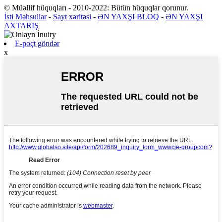
© Müəllif hüquqları - 2010-2022: Bütün hüquqlar qorunur.
İsti Məhsullar
-
Sayt xəritəsi
-
ƏN YAXŞI BLOQ
-
ƏN YAXŞI
AXTARIŞ
E-poçt göndər
x