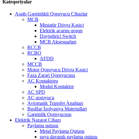
Kateqoriyalar
Aşağı Gərginlikli Qoruyucu Cihazlar
MCB
Miniatür Dövrə Kəsici
Elektrik açarını qoşun
Dəyişdirici Switch
MCB Aksesuarları
RCCB
RCBO
AFDD
MCCB
Motor Qoruyucu Dövrə Kəsici
Faza Zərəri Qoruyucusu
AC Kontaktoru
Modul Kontaktor
AC SPD
AC qoruyucu
Avtomatik Transfer Anahtarı
BusBar İzolyasiya Materialları
Gərginlik Qoruyucusu
Elektrik Nəzarət Cihazı
Paylama qutusu
Metal Paylama Qutusu
suya davamlı paylama qutusu