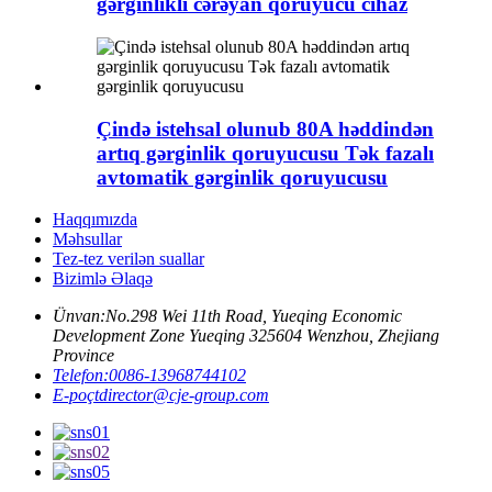
gərginlikli cərəyan qoruyucu cihaz
Çində istehsal olunub 80A həddindən
artıq gərginlik qoruyucusu Tək fazalı
avtomatik gərginlik qoruyucusu
Haqqımızda
Məhsullar
Tez-tez verilən suallar
Bizimlə Əlaqə
Ünvan:
No.298 Wei 11th Road, Yueqing Economic
Development Zone Yueqing 325604 Wenzhou, Zhejiang
Province
Telefon:
0086-13968744102
E-poçt
director@cje-group.com