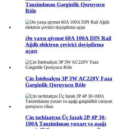
Tənzimlənən Gərginlik Qoruyucu
Röle
Ən yaxşı qiymət 60A 100A DIN Rail
Ağıllı elektron çevirici dəyişdirmə
açarı
Çin İstehsalçısı 3P 3W AC220V Faza
Gərginlik Qoruyucu Röle
Çin təchizatçısı Üç fazalı 2P 4P 30-
100A Tənzimlənən yuxarı və aşağı