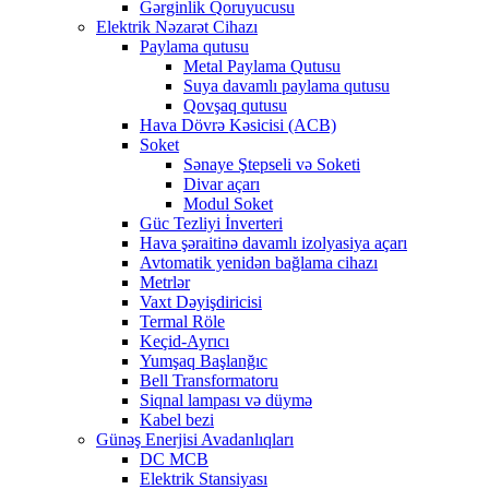
Gərginlik Qoruyucusu
Elektrik Nəzarət Cihazı
Paylama qutusu
Metal Paylama Qutusu
Suya davamlı paylama qutusu
Qovşaq qutusu
Hava Dövrə Kəsicisi (ACB)
Soket
Sənaye Ştepseli və Soketi
Divar açarı
Modul Soket
Güc Tezliyi İnverteri
Hava şəraitinə davamlı izolyasiya açarı
Avtomatik yenidən bağlama cihazı
Metrlər
Vaxt Dəyişdiricisi
Termal Röle
Keçid-Ayrıcı
Yumşaq Başlanğıc
Bell Transformatoru
Siqnal lampası və düymə
Kabel bezi
Günəş Enerjisi Avadanlıqları
DC MCB
Elektrik Stansiyası