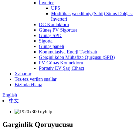
İnverter
UPS
Modifikasiya edilmiş (Sabit) Sinus Dalğası
İnverteri
DC Kontaktoru
Günəş PV Sigortası
Günəş SPD
Sigorta
Günəş paneli
Kommutasiya Enerji Təchizatı
Gərginlikdən Mühafizə Qurğusu (SPD)
PV Günəş Konnektoru
Portativ EV Şarj Cihazı
Xəbərlər
Tez-tez verilən suallar
Bizimlə Əlaqə
English
中文
Gərginlik Qoruyucusu