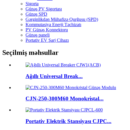
Sigorta
Günəş PV Sigortası
Günəş SPD
Gərginlikdən Mühafizə Qurğusu (SPD)
Kommutasiya Enerji Təchizatı
PV Günəş Konnektoru
Günəş paneli
Portativ EV Şarj Cihazı
Seçilmiş məhsullar
Ağıllı Universal Break...
CJN-250-300M60 Monokristal...
Portativ Elektrik Stansiyası CJPC...