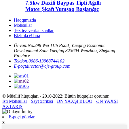
7.5kw Daxili Baypas Tipli Ağıllı
Motor Şkafı Yumşaq Başlanğıc
Haqqımızda
Məhsullar
Tez-tez verilən suallar
Bizimlə Əlaqə
Ünvan:
No.298 Wei 11th Road, Yueqing Economic
Development Zone Yueqing 325604 Wenzhou, Zhejiang
Province
Telefon:
0086-13968744102
E-poçt
director@cje-group.com
© Müəllif hüquqları - 2010-2022: Bütün hüquqlar qorunur.
İsti Məhsullar
-
Sayt xəritəsi
-
ƏN YAXŞI BLOQ
-
ƏN YAXŞI
AXTARIŞ
E-poçt göndər
x