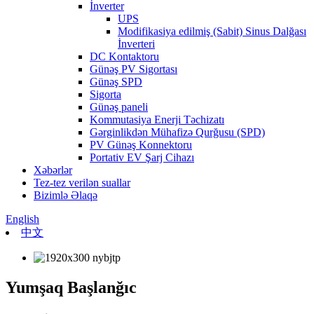
İnverter
UPS
Modifikasiya edilmiş (Sabit) Sinus Dalğası
İnverteri
DC Kontaktoru
Günəş PV Sigortası
Günəş SPD
Sigorta
Günəş paneli
Kommutasiya Enerji Təchizatı
Gərginlikdən Mühafizə Qurğusu (SPD)
PV Günəş Konnektoru
Portativ EV Şarj Cihazı
Xəbərlər
Tez-tez verilən suallar
Bizimlə Əlaqə
English
中文
Yumşaq Başlanğıc