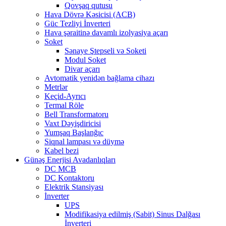
Qovşaq qutusu
Hava Dövrə Kəsicisi (ACB)
Güc Tezliyi İnverteri
Hava şəraitinə davamlı izolyasiya açarı
Soket
Sənaye Ştepseli və Soketi
Modul Soket
Divar açarı
Avtomatik yenidən bağlama cihazı
Metrlər
Keçid-Ayrıcı
Termal Röle
Bell Transformatoru
Vaxt Dəyişdiricisi
Yumşaq Başlanğıc
Siqnal lampası və düymə
Kabel bezi
Günəş Enerjisi Avadanlıqları
DC MCB
DC Kontaktoru
Elektrik Stansiyası
İnverter
UPS
Modifikasiya edilmiş (Sabit) Sinus Dalğası
İnverteri