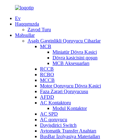
Ev
Haqqımızda
Zavod Turu
Məhsullar
Aşağı Gərginlikli Qoruyucu Cihazlar
MCB
Miniatür Dövrə Kəsici
Dövrə kəsicisini qoşun
MCB Aksesuarları
RCCB
RCBO
MCCB
Motor Qoruyucu Dövrə Kəsici
Faza Zərəri Qoruyucusu
AFDD
AC Kontaktoru
Modul Kontaktor
AC SPD
AC qoruyucu
Dəyişdirici Switch
Avtomatik Transfer Anahtarı
BusBar İzolyasiya Materialları