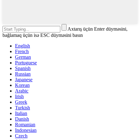
Axtarış üçün Enter düyməsini,
bağlamaq üçün isə ESC düyməsini basın
English
French
German
Portuguese
Spanish
Russian
Japanese
Korean
Arabic
Irish
Greek
Turkish
Italian
Danish
Romanian
Indonesian
Czech