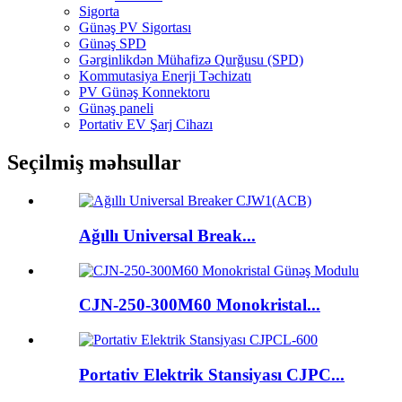
Sigorta
Günəş PV Sigortası
Günəş SPD
Gərginlikdən Mühafizə Qurğusu (SPD)
Kommutasiya Enerji Təchizatı
PV Günəş Konnektoru
Günəş paneli
Portativ EV Şarj Cihazı
Seçilmiş məhsullar
Ağıllı Universal Break...
CJN-250-300M60 Monokristal...
Portativ Elektrik Stansiyası CJPC...