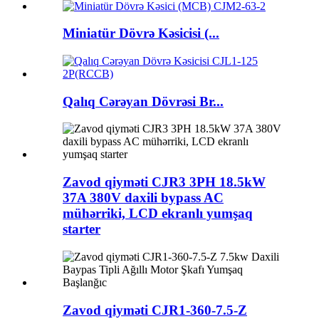
Miniatür Dövrə Kəsicisi (...
Qalıq Cərəyan Dövrəsi Br...
Zavod qiyməti CJR3 3PH 18.5kW
37A 380V daxili bypass AC
mühərriki, LCD ekranlı yumşaq
starter
Zavod qiyməti CJR1-360-7.5-Z