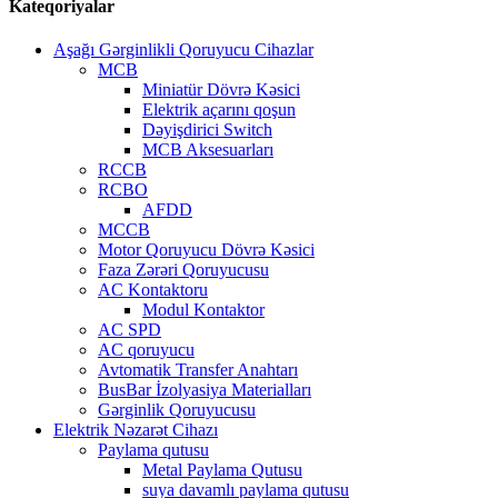
Kateqoriyalar
Aşağı Gərginlikli Qoruyucu Cihazlar
MCB
Miniatür Dövrə Kəsici
Elektrik açarını qoşun
Dəyişdirici Switch
MCB Aksesuarları
RCCB
RCBO
AFDD
MCCB
Motor Qoruyucu Dövrə Kəsici
Faza Zərəri Qoruyucusu
AC Kontaktoru
Modul Kontaktor
AC SPD
AC qoruyucu
Avtomatik Transfer Anahtarı
BusBar İzolyasiya Materialları
Gərginlik Qoruyucusu
Elektrik Nəzarət Cihazı
Paylama qutusu
Metal Paylama Qutusu
suya davamlı paylama qutusu