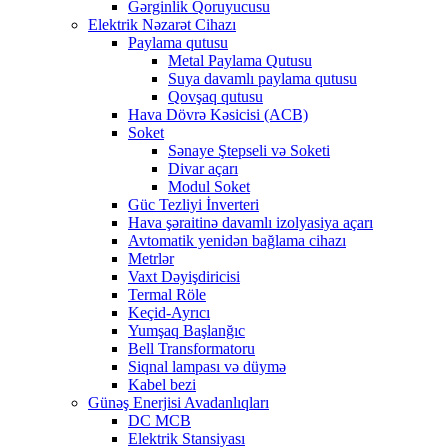
Gərginlik Qoruyucusu
Elektrik Nəzarət Cihazı
Paylama qutusu
Metal Paylama Qutusu
Suya davamlı paylama qutusu
Qovşaq qutusu
Hava Dövrə Kəsicisi (ACB)
Soket
Sənaye Ştepseli və Soketi
Divar açarı
Modul Soket
Güc Tezliyi İnverteri
Hava şəraitinə davamlı izolyasiya açarı
Avtomatik yenidən bağlama cihazı
Metrlər
Vaxt Dəyişdiricisi
Termal Röle
Keçid-Ayrıcı
Yumşaq Başlanğıc
Bell Transformatoru
Siqnal lampası və düymə
Kabel bezi
Günəş Enerjisi Avadanlıqları
DC MCB
Elektrik Stansiyası