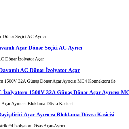
vamlı Açar Dönər Seçici AC Ayrıcı
Davamlı AC Dönər İzolyator Açar
C İzolyatoru 1500V 32A Günəş Dönər Açar Ayrıcısı M
əyişdirici Açar Ayırıcısı Bloklama Dövrə Kəsicisi