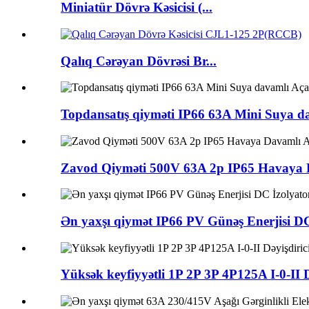
Miniatür Dövrə Kəsicisi (...
Qalıq Cərəyan Dövrəsi Br...
Topdansatış qiyməti IP66 63A Mini Suya da
Zavod Qiyməti 500V 63A 2p IP65 Havaya 
Ən yaxşı qiymət IP66 PV Günəş Enerjisi D
Yüksək keyfiyyətli 1P 2P 3P 4P125A I-0-II D