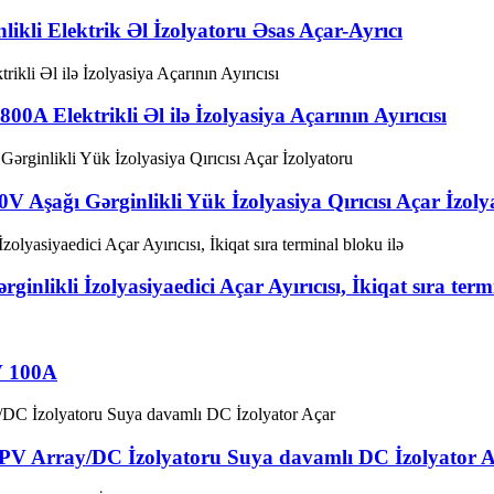
ikli Elektrik Əl İzolyatoru Əsas Açar-Ayrıcı
0A Elektrikli Əl ilə İzolyasiya Açarının Ayırıcısı
 Aşağı Gərginlikli Yük İzolyasiya Qırıcısı Açar İzoly
likli İzolyasiyaedici Açar Ayırıcısı, İkiqat sıra termi
V 100A
PV Array/DC İzolyatoru Suya davamlı DC İzolyator 