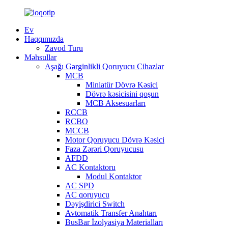
Ev
Haqqımızda
Zavod Turu
Məhsullar
Aşağı Gərginlikli Qoruyucu Cihazlar
MCB
Miniatür Dövrə Kəsici
Dövrə kəsicisini qoşun
MCB Aksesuarları
RCCB
RCBO
MCCB
Motor Qoruyucu Dövrə Kəsici
Faza Zərəri Qoruyucusu
AFDD
AC Kontaktoru
Modul Kontaktor
AC SPD
AC qoruyucu
Dəyişdirici Switch
Avtomatik Transfer Anahtarı
BusBar İzolyasiya Materialları