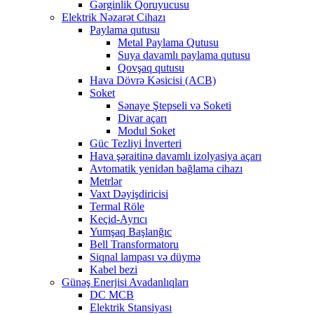
Gərginlik Qoruyucusu
Elektrik Nəzarət Cihazı
Paylama qutusu
Metal Paylama Qutusu
Suya davamlı paylama qutusu
Qovşaq qutusu
Hava Dövrə Kəsicisi (ACB)
Soket
Sənaye Ştepseli və Soketi
Divar açarı
Modul Soket
Güc Tezliyi İnverteri
Hava şəraitinə davamlı izolyasiya açarı
Avtomatik yenidən bağlama cihazı
Metrlər
Vaxt Dəyişdiricisi
Termal Röle
Keçid-Ayrıcı
Yumşaq Başlanğıc
Bell Transformatoru
Siqnal lampası və düymə
Kabel bezi
Günəş Enerjisi Avadanlıqları
DC MCB
Elektrik Stansiyası