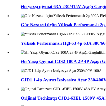
Ən yaxşı qiymət 63A 230/415V Aşağı Gərginl
Güc Nəzarəti üçün Yüksək Performanslı 2p 80
Yüksək Performanslı Hgl-63 4p 63A 380/660V
Ən Yaxşı Qiymət CJS2 100A 2P 4P Aşağı Gərgin
CJD1 1-4p Ayırıcı İzolyasiya Açar 230/400
Orijinal Təchizatçı CJD1-63EL 1500V 45A 