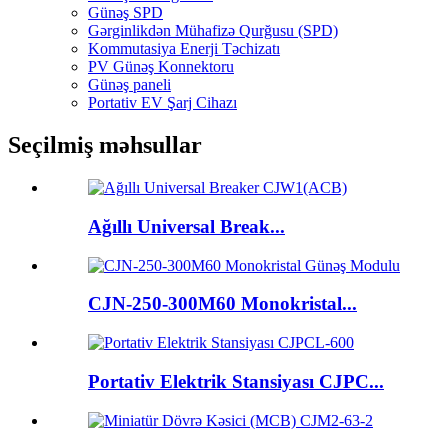
Günəş SPD
Gərginlikdən Mühafizə Qurğusu (SPD)
Kommutasiya Enerji Təchizatı
PV Günəş Konnektoru
Günəş paneli
Portativ EV Şarj Cihazı
Seçilmiş məhsullar
Ağıllı Universal Break...
CJN-250-300M60 Monokristal...
Portativ Elektrik Stansiyası CJPC...