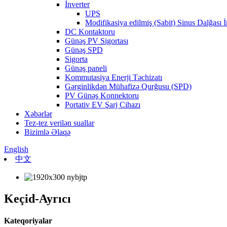
İnverter
UPS
Modifikasiya edilmiş (Sabit) Sinus Dalğası İ
DC Kontaktoru
Günəş PV Sigortası
Günəş SPD
Sigorta
Günəş paneli
Kommutasiya Enerji Təchizatı
Gərginlikdən Mühafizə Qurğusu (SPD)
PV Günəş Konnektoru
Portativ EV Şarj Cihazı
Xəbərlər
Tez-tez verilən suallar
Bizimlə Əlaqə
English
中文
Keçid-Ayrıcı
Kateqoriyalar