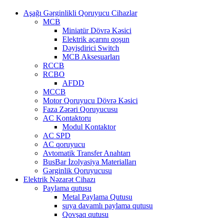
Aşağı Gərginlikli Qoruyucu Cihazlar
MCB
Miniatür Dövrə Kəsici
Elektrik açarını qoşun
Dəyişdirici Switch
MCB Aksesuarları
RCCB
RCBO
AFDD
MCCB
Motor Qoruyucu Dövrə Kəsici
Faza Zərəri Qoruyucusu
AC Kontaktoru
Modul Kontaktor
AC SPD
AC qoruyucu
Avtomatik Transfer Anahtarı
BusBar İzolyasiya Materialları
Gərginlik Qoruyucusu
Elektrik Nəzarət Cihazı
Paylama qutusu
Metal Paylama Qutusu
suya davamlı paylama qutusu
Qovşaq qutusu