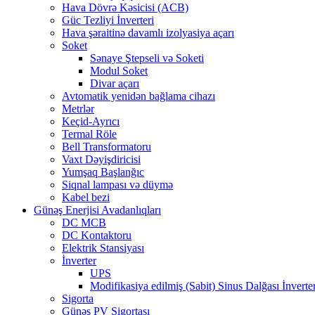
Hava Dövrə Kəsicisi (ACB)
Güc Tezliyi İnverteri
Hava şəraitinə davamlı izolyasiya açarı
Soket
Sənaye Ştepseli və Soketi
Modul Soket
Divar açarı
Avtomatik yenidən bağlama cihazı
Metrlər
Keçid-Ayrıcı
Termal Röle
Bell Transformatoru
Vaxt Dəyişdiricisi
Yumşaq Başlanğıc
Siqnal lampası və düymə
Kabel bezi
Günəş Enerjisi Avadanlıqları
DC MCB
DC Kontaktoru
Elektrik Stansiyası
İnverter
UPS
Modifikasiya edilmiş (Sabit) Sinus Dalğası İnverter
Sigorta
Günəş PV Sigortası