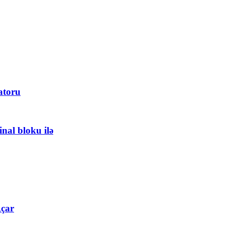
atoru
nal bloku ilə
Açar