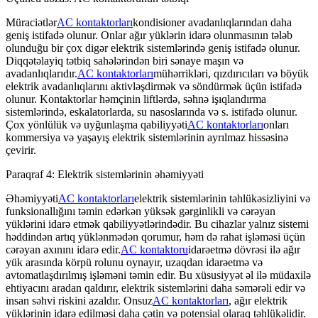
Müraciətlər
AC kontaktorları
kondisioner avadanlıqlarından daha
geniş istifadə olunur. Onlar ağır yüklərin idarə olunmasının tələb
olunduğu bir çox digər elektrik sistemlərində geniş istifadə olunur.
Diqqətəlayiq tətbiq sahələrindən biri sənaye maşın və
avadanlıqlarıdır.
AC kontaktorları
mühərrikləri, qızdırıcıları və böyük
elektrik avadanlıqlarını aktivləşdirmək və söndürmək üçün istifadə
olunur. Kontaktorlar həmçinin liftlərdə, səhnə işıqlandırma
sistemlərində, eskalatorlarda, su nasoslarında və s. istifadə olunur.
Çox yönlülük və uyğunlaşma qabiliyyəti
AC kontaktorları
onları
kommersiya və yaşayış elektrik sistemlərinin ayrılmaz hissəsinə
çevirir.
Paraqraf 4: Elektrik sistemlərinin əhəmiyyəti
Əhəmiyyəti
AC kontaktorları
elektrik sistemlərinin təhlükəsizliyini və
funksionallığını təmin edərkən yüksək gərginlikli və cərəyan
yüklərini idarə etmək qabiliyyətlərindədir. Bu cihazlar yalnız sistemi
həddindən artıq yüklənmədən qorumur, həm də rahat işləməsi üçün
cərəyan axınını idarə edir.
AC kontaktoru
idarəetmə dövrəsi ilə ağır
yük arasında körpü rolunu oynayır, uzaqdan idarəetmə və
avtomatlaşdırılmış işləməni təmin edir. Bu xüsusiyyət əl ilə müdaxilə
ehtiyacını aradan qaldırır, elektrik sistemlərini daha səmərəli edir və
insan səhvi riskini azaldır. Onsuz
AC kontaktorları
, ağır elektrik
yüklərinin idarə edilməsi daha çətin və potensial olaraq təhlükəlidir.