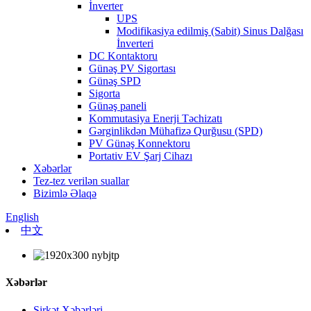
İnverter
UPS
Modifikasiya edilmiş (Sabit) Sinus Dalğası
İnverteri
DC Kontaktoru
Günəş PV Sigortası
Günəş SPD
Sigorta
Günəş paneli
Kommutasiya Enerji Təchizatı
Gərginlikdən Mühafizə Qurğusu (SPD)
PV Günəş Konnektoru
Portativ EV Şarj Cihazı
Xəbərlər
Tez-tez verilən suallar
Bizimlə Əlaqə
English
中文
Xəbərlər
Şirkət Xəbərləri