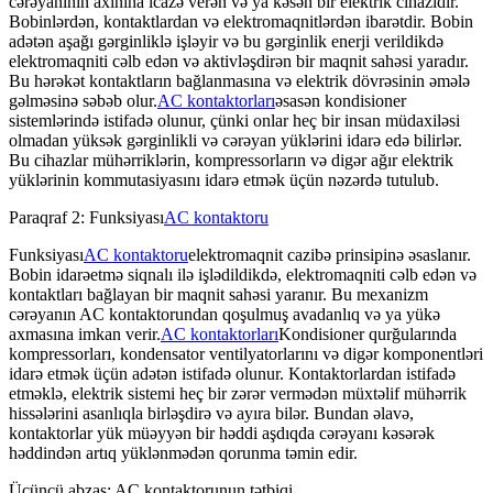
cərəyanının axınına icazə verən və ya kəsən bir elektrik cihazıdır.
Bobinlərdən, kontaktlardan və elektromaqnitlərdən ibarətdir. Bobin
adətən aşağı gərginliklə işləyir və bu gərginlik enerji verildikdə
elektromaqniti cəlb edən və aktivləşdirən bir maqnit sahəsi yaradır.
Bu hərəkət kontaktların bağlanmasına və elektrik dövrəsinin əmələ
gəlməsinə səbəb olur.
AC kontaktorları
əsasən kondisioner
sistemlərində istifadə olunur, çünki onlar heç bir insan müdaxiləsi
olmadan yüksək gərginlikli və cərəyan yüklərini idarə edə bilirlər.
Bu cihazlar mühərriklərin, kompressorların və digər ağır elektrik
yüklərinin kommutasiyasını idarə etmək üçün nəzərdə tutulub.
Paraqraf 2: Funksiyası
AC kontaktoru
Funksiyası
AC kontaktoru
elektromaqnit cazibə prinsipinə əsaslanır.
Bobin idarəetmə siqnalı ilə işlədildikdə, elektromaqniti cəlb edən və
kontaktları bağlayan bir maqnit sahəsi yaranır. Bu mexanizm
cərəyanın AC kontaktorundan qoşulmuş avadanlıq və ya yükə
axmasına imkan verir.
AC kontaktorları
Kondisioner qurğularında
kompressorları, kondensator ventilyatorlarını və digər komponentləri
idarə etmək üçün adətən istifadə olunur. Kontaktorlardan istifadə
etməklə, elektrik sistemi heç bir zərər vermədən müxtəlif mühərrik
hissələrini asanlıqla birləşdirə və ayıra bilər. Bundan əlavə,
kontaktorlar yük müəyyən bir həddi aşdıqda cərəyanı kəsərək
həddindən artıq yüklənmədən qorunma təmin edir.
Üçüncü abzas: AC kontaktorunun tətbiqi