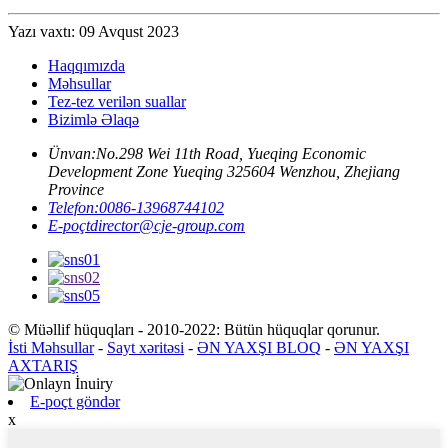
Yazı vaxtı: 09 Avqust 2023
Haqqımızda
Məhsullar
Tez-tez verilən suallar
Bizimlə Əlaqə
Ünvan:
No.298 Wei 11th Road, Yueqing Economic
Development Zone Yueqing 325604 Wenzhou, Zhejiang
Province
Telefon:
0086-13968744102
E-poçt
director@cje-group.com
© Müəllif hüquqları - 2010-2022: Bütün hüquqlar qorunur.
İsti Məhsullar
-
Sayt xəritəsi
-
ƏN YAXŞI BLOQ
-
ƏN YAXŞI
AXTARIŞ
E-poçt göndər
x