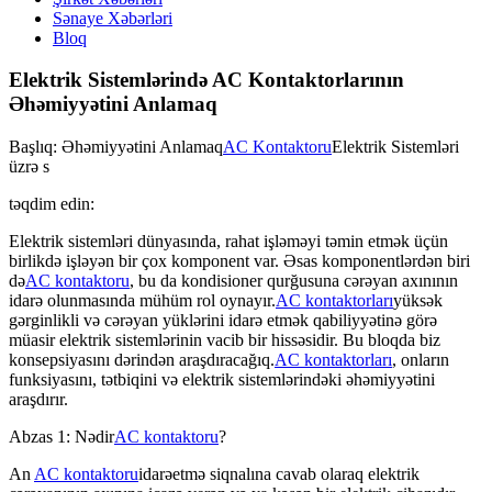
Sənaye Xəbərləri
Bloq
Elektrik Sistemlərində AC Kontaktorlarının
Əhəmiyyətini Anlamaq
Başlıq: Əhəmiyyətini Anlamaq
AC Kontaktoru
Elektrik Sistemləri
üzrə s
təqdim edin:
Elektrik sistemləri dünyasında, rahat işləməyi təmin etmək üçün
birlikdə işləyən bir çox komponent var. Əsas komponentlərdən biri
də
AC kontaktoru
, bu da kondisioner qurğusuna cərəyan axınının
idarə olunmasında mühüm rol oynayır.
AC kontaktorları
yüksək
gərginlikli və cərəyan yüklərini idarə etmək qabiliyyətinə görə
müasir elektrik sistemlərinin vacib bir hissəsidir. Bu bloqda biz
konsepsiyasını dərindən araşdıracağıq.
AC kontaktorları
, onların
funksiyasını, tətbiqini və elektrik sistemlərindəki əhəmiyyətini
araşdırır.
Abzas 1: Nədir
AC kontaktoru
?
An
AC kontaktoru
idarəetmə siqnalına cavab olaraq elektrik