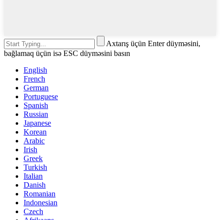
Axtarış üçün Enter düyməsini,
bağlamaq üçün isə ESC düyməsini basın
English
French
German
Portuguese
Spanish
Russian
Japanese
Korean
Arabic
Irish
Greek
Turkish
Italian
Danish
Romanian
Indonesian
Czech