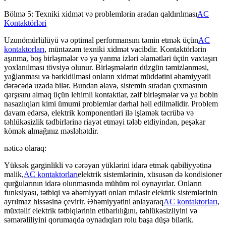
Bölmə 5: Texniki xidmət və problemlərin aradan qaldırılması
AC
Kontaktörləri
Uzunömürlülüyü və optimal performansını təmin etmək üçün
AC
kontaktorları
, müntəzəm texniki xidmət vacibdir. Kontaktörlərin
aşınma, boş birləşmələr və ya yanma izləri əlamətləri üçün vaxtaşırı
yoxlanılması tövsiyə olunur. Birləşmələrin düzgün təmizlənməsi,
yağlanması və bərkidilməsi onların xidmət müddətini əhəmiyyətli
dərəcədə uzada bilər. Bundan əlavə, sistemin sıradan çıxmasının
qarşısını almaq üçün lehimli kontaktlar, zəif birləşmələr və ya bobin
nasazlıqları kimi ümumi problemlər dərhal həll edilməlidir. Problem
davam edərsə, elektrik komponentləri ilə işləmək təcrübə və
təhlükəsizlik tədbirlərinə riayət etməyi tələb etdiyindən, peşəkar
kömək almağınız məsləhətdir.
nəticə olaraq:
Yüksək gərginlikli və cərəyan yüklərini idarə etmək qabiliyyətinə
malik,
AC kontaktorları
elektrik sistemlərinin, xüsusən də kondisioner
qurğularının idarə olunmasında mühüm rol oynayırlar. Onların
funksiyası, tətbiqi və əhəmiyyəti onları müasir elektrik sistemlərinin
ayrılmaz hissəsinə çevirir. Əhəmiyyətini anlayaraq
AC kontaktorları
,
müxtəlif elektrik tətbiqlərinin etibarlılığını, təhlükəsizliyini və
səmərəliliyini qorumaqda oynadıqları rolu başa düşə bilərik.