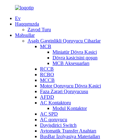
Ev
Haqqımızda
Zavod Turu
Məhsullar
Aşağı Gərginlikli Qoruyucu Cihazlar
MCB
Miniatür Dövrə Kəsici
Dövrə kəsicisini qoşun
MCB Aksesuarları
RCCB
RCBO
MCCB
Motor Qoruyucu Dövrə Kəsici
Faza Zərəri Qoruyucusu
AFDD
AC Kontaktoru
Modul Kontaktor
AC SPD
AC qoruyucu
Dəyişdirici Switch
Avtomatik Transfer Anahtarı
BusBar İzolyasiya Materialları