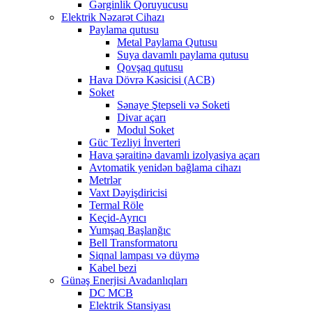
Gərginlik Qoruyucusu
Elektrik Nəzarət Cihazı
Paylama qutusu
Metal Paylama Qutusu
Suya davamlı paylama qutusu
Qovşaq qutusu
Hava Dövrə Kəsicisi (ACB)
Soket
Sənaye Ştepseli və Soketi
Divar açarı
Modul Soket
Güc Tezliyi İnverteri
Hava şəraitinə davamlı izolyasiya açarı
Avtomatik yenidən bağlama cihazı
Metrlər
Vaxt Dəyişdiricisi
Termal Röle
Keçid-Ayrıcı
Yumşaq Başlanğıc
Bell Transformatoru
Siqnal lampası və düymə
Kabel bezi
Günəş Enerjisi Avadanlıqları
DC MCB
Elektrik Stansiyası