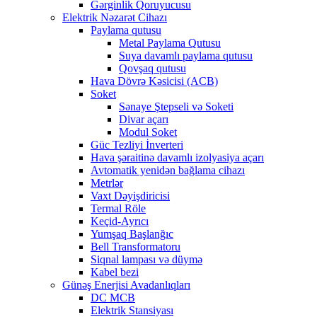
Gərginlik Qoruyucusu
Elektrik Nəzarət Cihazı
Paylama qutusu
Metal Paylama Qutusu
Suya davamlı paylama qutusu
Qovşaq qutusu
Hava Dövrə Kəsicisi (ACB)
Soket
Sənaye Ştepseli və Soketi
Divar açarı
Modul Soket
Güc Tezliyi İnverteri
Hava şəraitinə davamlı izolyasiya açarı
Avtomatik yenidən bağlama cihazı
Metrlər
Vaxt Dəyişdiricisi
Termal Röle
Keçid-Ayrıcı
Yumşaq Başlanğıc
Bell Transformatoru
Siqnal lampası və düymə
Kabel bezi
Günəş Enerjisi Avadanlıqları
DC MCB
Elektrik Stansiyası