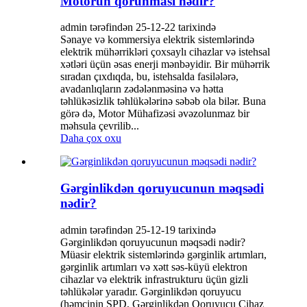
Motorun qorunması nədir?
admin tərəfindən 25-12-22 tarixində
Sənaye və kommersiya elektrik sistemlərində
elektrik mühərrikləri çoxsaylı cihazlar və istehsal
xətləri üçün əsas enerji mənbəyidir. Bir mühərrik
sıradan çıxdıqda, bu, istehsalda fasilələrə,
avadanlıqların zədələnməsinə və hətta
təhlükəsizlik təhlükələrinə səbəb ola bilər. Buna
görə də, Motor Mühafizəsi əvəzolunmaz bir
məhsula çevrilib...
Daha çox oxu
Gərginlikdən qoruyucunun məqsədi
nədir?
admin tərəfindən 25-12-19 tarixində
Gərginlikdən qoruyucunun məqsədi nədir?
Müasir elektrik sistemlərində gərginlik artımları,
gərginlik artımları və xətt səs-küyü elektron
cihazlar və elektrik infrastrukturu üçün gizli
təhlükələr yaradır. Gərginlikdən qoruyucu
(həmçinin SPD, Gərginlikdən Qoruyucu Cihaz