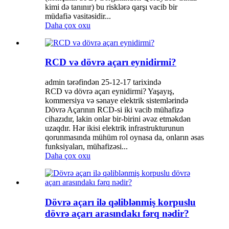
kimi də tanınır) bu risklərə qarşı vacib bir
müdafiə vasitəsidir...
Daha çox oxu
RCD və dövrə açarı eynidirmi?
admin tərəfindən 25-12-17 tarixində
RCD və dövrə açarı eynidirmi? Yaşayış,
kommersiya və sənaye elektrik sistemlərində
Dövrə Açarının RCD-si iki vacib mühafizə
cihazıdır, lakin onlar bir-birini əvəz etməkdən
uzaqdır. Hər ikisi elektrik infrastrukturunun
qorunmasında mühüm rol oynasa da, onların əsas
funksiyaları, mühafizəsi...
Daha çox oxu
Dövrə açarı ilə qəliblənmiş korpuslu
dövrə açarı arasındakı fərq nədir?