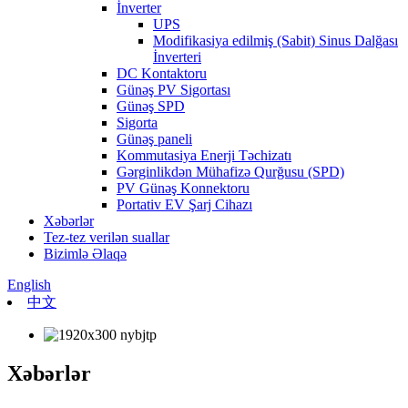
İnverter
UPS
Modifikasiya edilmiş (Sabit) Sinus Dalğası
İnverteri
DC Kontaktoru
Günəş PV Sigortası
Günəş SPD
Sigorta
Günəş paneli
Kommutasiya Enerji Təchizatı
Gərginlikdən Mühafizə Qurğusu (SPD)
PV Günəş Konnektoru
Portativ EV Şarj Cihazı
Xəbərlər
Tez-tez verilən suallar
Bizimlə Əlaqə
English
中文
Xəbərlər