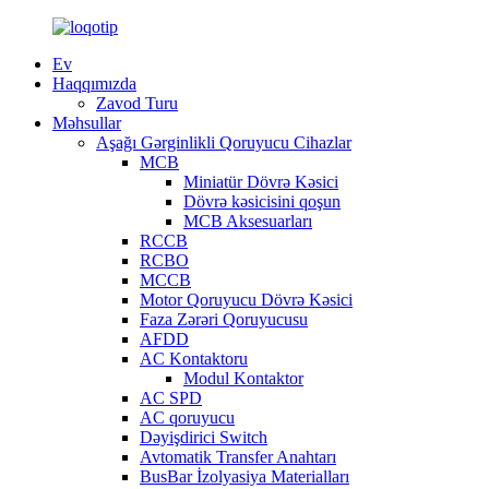
Ev
Haqqımızda
Zavod Turu
Məhsullar
Aşağı Gərginlikli Qoruyucu Cihazlar
MCB
Miniatür Dövrə Kəsici
Dövrə kəsicisini qoşun
MCB Aksesuarları
RCCB
RCBO
MCCB
Motor Qoruyucu Dövrə Kəsici
Faza Zərəri Qoruyucusu
AFDD
AC Kontaktoru
Modul Kontaktor
AC SPD
AC qoruyucu
Dəyişdirici Switch
Avtomatik Transfer Anahtarı
BusBar İzolyasiya Materialları