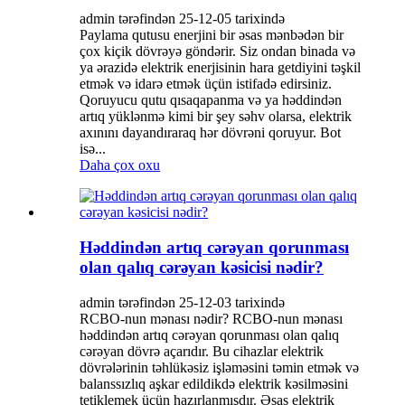
admin tərəfindən 25-12-05 tarixində
Paylama qutusu enerjini bir əsas mənbədən bir
çox kiçik dövrəyə göndərir. Siz ondan binada və
ya ərazidə elektrik enerjisinin hara getdiyini təşkil
etmək və idarə etmək üçün istifadə edirsiniz.
Qoruyucu qutu qısaqapanma və ya həddindən
artıq yüklənmə kimi bir şey səhv olarsa, elektrik
axınını dayandıraraq hər dövrəni qoruyur. Bot
isə...
Daha çox oxu
Həddindən artıq cərəyan qorunması
olan qalıq cərəyan kəsicisi nədir?
admin tərəfindən 25-12-03 tarixində
RCBO-nun mənası nədir? RCBO-nun mənası
həddindən artıq cərəyan qorunması olan qalıq
cərəyan dövrə açarıdır. Bu cihazlar elektrik
dövrələrinin təhlükəsiz işləməsini təmin etmək və
balanssızlıq aşkar edildikdə elektrik kəsilməsini
tetiklemek üçün hazırlanmışdır. Əsas elektrik