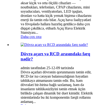
əksər kiçik və orta ölçülü cihazları —
noutbukları, telefonları, CPAP cihazlarını, mini
soyuducuları, ventilyatorları, LED işıqları,
dronları və hətta kiçik yemək bişirmə cihazlarını
enerji ilə təmin edə bilər. Açıq hava fəaliyyətləri
və fövqəladə hallara hazırlıq getdikcə daha çox
diqqət çəkdikcə, etibarlı Açıq Hava Elektrik
Stansiyası...
Daha çox oxu
Dövrə açarı və RCD arasındakı fərq
nədir?
admin tərəfindən 25-12-09 tarixində
Dövrə açarları dövrənin qorunmasını təmin edir,
RCD-lər isə cərəyan balanssızlığının həyatları
təhlükəyə atmamasını təmin edir. Bu, həm
dövrələri bir-birinə bağlı saxlamaq, həm də
insanların təhlükəsizliyini təmin etmək üçün
birlikdə çalışan dinamik bir duet kimidir. Elektrik
sistemlərində bu iki komponentin fərqli rollarını
anlamaq...