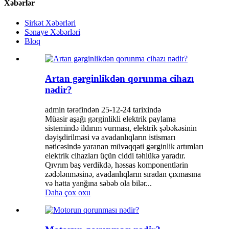
Xəbərlər
Şirkət Xəbərləri
Sənaye Xəbərləri
Bloq
Artan gərginlikdən qorunma cihazı
nədir?
admin tərəfindən 25-12-24 tarixində
Müasir aşağı gərginlikli elektrik paylama
sistemində ildırım vurması, elektrik şəbəkəsinin
dəyişdirilməsi və avadanlıqların istismarı
nəticəsində yaranan müvəqqəti gərginlik artımları
elektrik cihazları üçün ciddi təhlükə yaradır.
Qıvrım baş verdikdə, həssas komponentlərin
zədələnməsinə, avadanlıqların sıradan çıxmasına
və hətta yanğına səbəb ola bilər...
Daha çox oxu