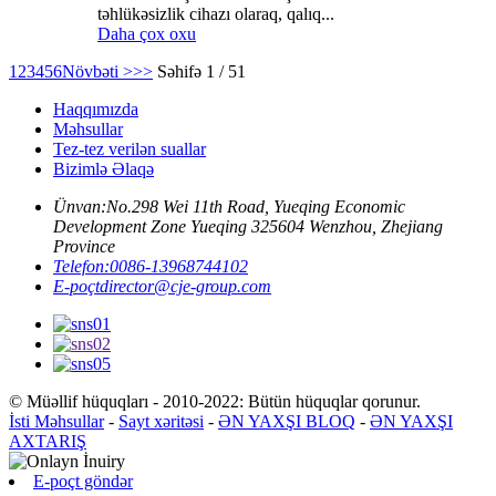
təhlükəsizlik cihazı olaraq, qalıq...
Daha çox oxu
1
2
3
4
5
6
Növbəti >
>>
Səhifə 1 / 51
Haqqımızda
Məhsullar
Tez-tez verilən suallar
Bizimlə Əlaqə
Ünvan:
No.298 Wei 11th Road, Yueqing Economic
Development Zone Yueqing 325604 Wenzhou, Zhejiang
Province
Telefon:
0086-13968744102
E-poçt
director@cje-group.com
© Müəllif hüquqları - 2010-2022: Bütün hüquqlar qorunur.
İsti Məhsullar
-
Sayt xəritəsi
-
ƏN YAXŞI BLOQ
-
ƏN YAXŞI
AXTARIŞ
E-poçt göndər