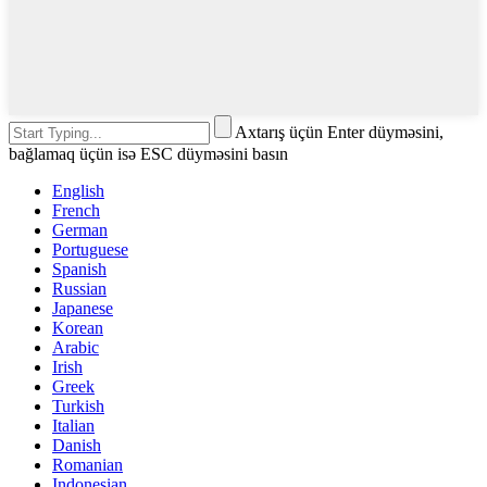
Axtarış üçün Enter düyməsini,
bağlamaq üçün isə ESC düyməsini basın
English
French
German
Portuguese
Spanish
Russian
Japanese
Korean
Arabic
Irish
Greek
Turkish
Italian
Danish
Romanian
Indonesian