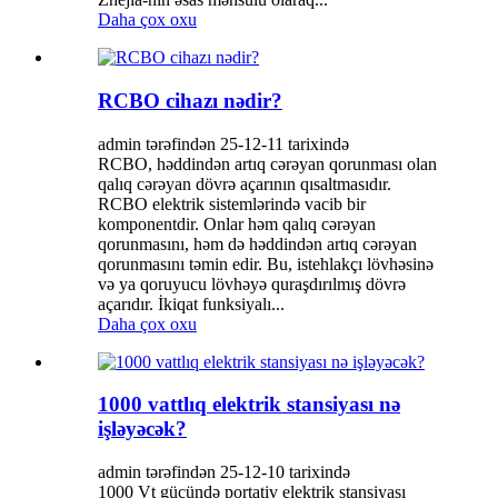
Daha çox oxu
RCBO cihazı nədir?
admin tərəfindən 25-12-11 tarixində
RCBO, həddindən artıq cərəyan qorunması olan
qalıq cərəyan dövrə açarının qısaltmasıdır.
RCBO elektrik sistemlərində vacib bir
komponentdir. Onlar həm qalıq cərəyan
qorunmasını, həm də həddindən artıq cərəyan
qorunmasını təmin edir. Bu, istehlakçı lövhəsinə
və ya qoruyucu lövhəyə quraşdırılmış dövrə
açarıdır. İkiqat funksiyalı...
Daha çox oxu
1000 vattlıq elektrik stansiyası nə
işləyəcək?
admin tərəfindən 25-12-10 tarixində
1000 Vt gücündə portativ elektrik stansiyası