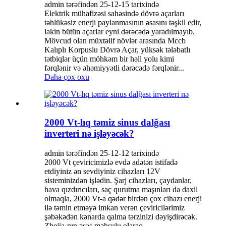
admin tərəfindən 25-12-15 tarixində
Elektrik mühafizəsi sahəsində dövrə açarları
təhlükəsiz enerji paylanmasının əsasını təşkil edir,
lakin bütün açarlar eyni dərəcədə yaradılmayıb.
Mövcud olan müxtəlif növlər arasında Mccb
Kalıplı Korpuslu Dövrə Açar, yüksək tələbatlı
tətbiqlər üçün möhkəm bir həll yolu kimi
fərqlənir və əhəmiyyətli dərəcədə fərqlənir...
Daha çox oxu
2000 Vt-lıq təmiz sinus dalğası
inverteri nə işləyəcək?
admin tərəfindən 25-12-12 tarixində
2000 Vt çeviricimizlə evdə adətən istifadə
etdiyiniz ən sevdiyiniz cihazları 12V
sisteminizdən işlədin. Şarj cihazları, çaydanlar,
hava qızdırıcıları, saç qurutma maşınları da daxil
olmaqla, 2000 Vt-a qədər birdən çox cihazı enerji
ilə təmin etməyə imkan verən çeviricilərimiz
şəbəkədən kənarda qalma tərzinizi dəyişdirəcək.
Zhejia-nın əsas məhsulu olaraq...