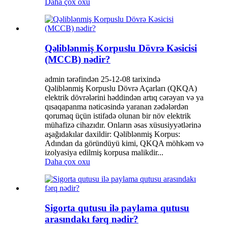
Daha çox oxu
Qəliblənmiş Korpuslu Dövrə Kəsicisi
(MCCB) nədir?
admin tərəfindən 25-12-08 tarixində
Qəliblənmiş Korpuslu Dövrə Açarları (QKQA)
elektrik dövrələrini həddindən artıq cərəyan və ya
qısaqapanma nəticəsində yaranan zədələrdən
qorumaq üçün istifadə olunan bir növ elektrik
mühafizə cihazıdır. Onların əsas xüsusiyyətlərinə
aşağıdakılar daxildir: Qəliblənmiş Korpus:
Adından da göründüyü kimi, QKQA möhkəm və
izolyasiya edilmiş korpusa malikdir...
Daha çox oxu
Sigorta qutusu ilə paylama qutusu
arasındakı fərq nədir?